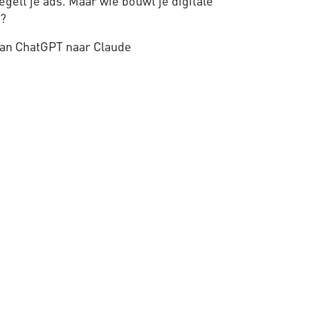
gelt je ads. Maar wie bouwt je digitale
e?
an ChatGPT naar Claude