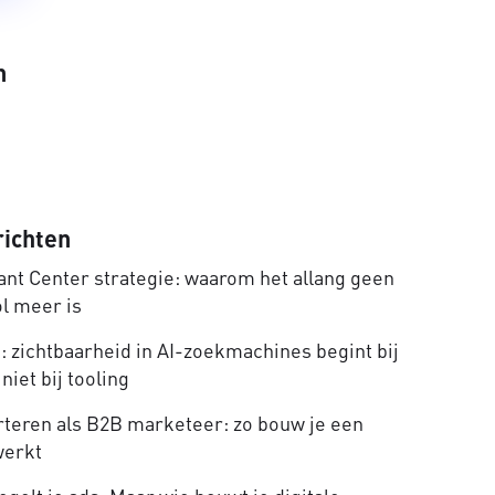
n
richten
nt Center strategie: waarom het allang geen
ol meer is
 zichtbaarheid in AI-zoekmachines begint bij
niet bij tooling
rteren als B2B marketeer: zo bouw je een
werkt