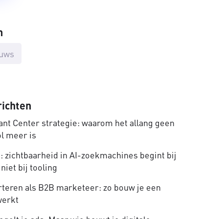
n
uws
richten
nt Center strategie: waarom het allang geen
ol meer is
 zichtbaarheid in AI-zoekmachines begint bij
niet bij tooling
rteren als B2B marketeer: zo bouw je een
werkt