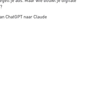
gelt je ads. Maar wie bouwt je digitale
e?
an ChatGPT naar Claude