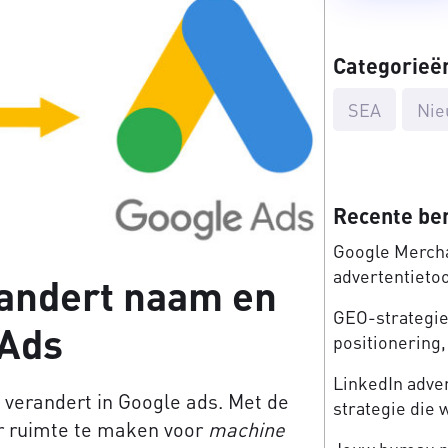
Categorieë
SEA
Nie
Recente be
Google Mercha
advertentieto
andert naam en
GEO-strategie:
 Ads
positionering, 
LinkedIn adve
 verandert in Google ads. Met de
strategie die 
r ruimte te maken voor
machine