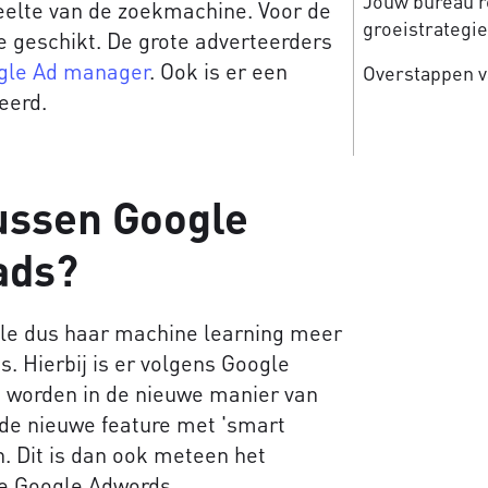
Jouw bureau re
eelte van de zoekmachine. Voor de
groeistrategi
e geschikt. De grote adverteerders
gle Ad manager
. Ook is er een
Overstappen v
eerd.
tussen Google
ads?
le dus haar machine learning meer
. Hierbij is er volgens Google
 worden in de nieuwe manier van
de nieuwe feature met 'smart
n. Dit is dan ook meteen het
ude Google Adwords