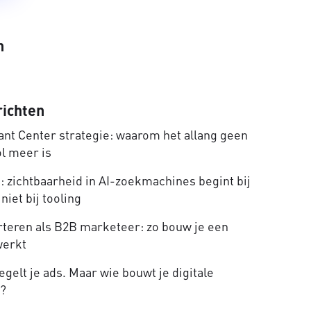
n
richten
nt Center strategie: waarom het allang geen
ol meer is
 zichtbaarheid in AI-zoekmachines begint bij
niet bij tooling
rteren als B2B marketeer: zo bouw je een
werkt
gelt je ads. Maar wie bouwt je digitale
e?