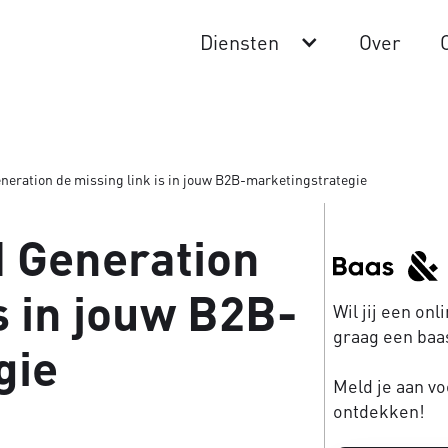
Diensten
Over
ration de missing link is in jouw B2B-marketingstrategie
Generation
s in jouw B2B-
Wil jij een on
graag een baas
gie
Meld je aan vo
ontdekken!