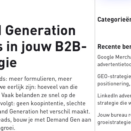
Categorieë
Generation
s in jouw B2B-
Recente be
gie
Google Mercha
advertentieto
GEO-strategie:
ads: meer formulieren, meer
positionering, 
e eerlijk zijn: hoeveel van die
? Vaak belanden ze snel op de
LinkedIn adve
strategie die 
 volgt: geen koopintentie, slechte
emand Generation het verschil maakt.
Jouw bureau re
 leads, bouw je met Demand Gen aan
groeistrategi
groei.