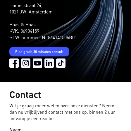
Hamerstraat 24,
1021 JW Amsterdam
Baas & Baas
KVK: 86904159
BTW-nummer: NL864141506B01
Plan gratis 30 minuten consult
Contact
Wil je graag meer weten over onze diensten? Neem
dan nu vrijblijvend contact met ons op, binnen 2 uur
ontvang je een reactie.
Naam