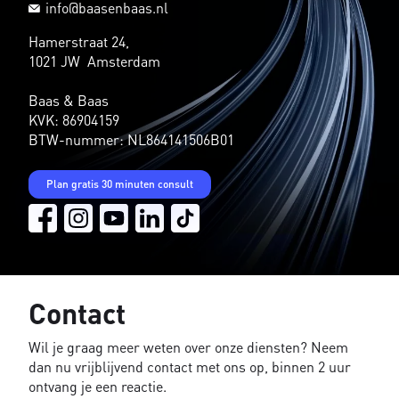
info@baasenbaas.nl
Hamerstraat 24,
1021 JW Amsterdam
Baas & Baas
KVK: 86904159
BTW-nummer: NL864141506B01
Plan gratis 30 minuten consult
Contact
Wil je graag meer weten over onze diensten? Neem
dan nu vrijblijvend contact met ons op, binnen 2 uur
ontvang je een reactie.