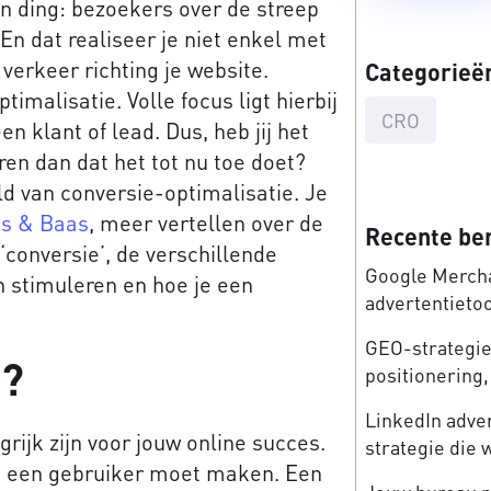
n ding: bezoekers over de streep
En dat realiseer je niet enkel met
verkeer richting je website.
Categorieë
imalisatie. Volle focus ligt hierbij
CRO
 klant of lead. Dus, heb jij het
ren dan dat het tot nu toe doet?
d van conversie-optimalisatie. Je
s & Baas
, meer vertellen over de
Recente be
 ‘conversie’, de verschillende
Google Mercha
n stimuleren en hoe je een
advertentieto
GEO-strategie:
e?
positionering, 
LinkedIn adve
rijk zijn voor jouw online succes.
strategie die 
ie een gebruiker moet maken. Een