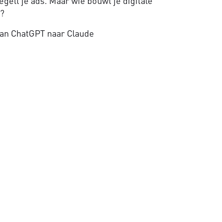
gelt je ads. Maar wie bouwt je digitale
e?
an ChatGPT naar Claude