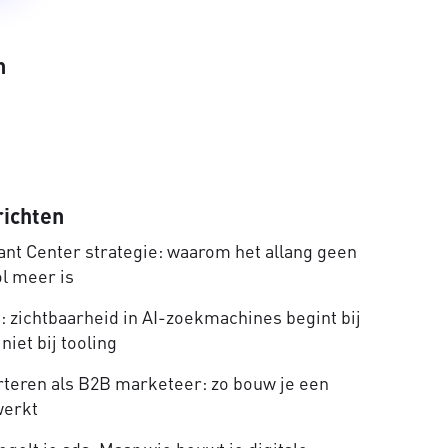
n
richten
nt Center strategie: waarom het allang geen
ol meer is
 zichtbaarheid in AI-zoekmachines begint bij
niet bij tooling
rteren als B2B marketeer: zo bouw je een
werkt