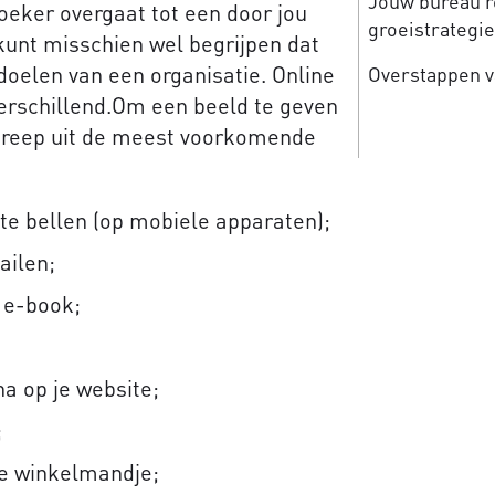
Jouw bureau re
eker overgaat tot een door jou
groeistrategi
kunt misschien wel begrijpen dat
 doelen van een organisatie. Online
Overstappen v
verschillend.Om een beeld te geven
 greep uit de meest voorkomende
e bellen (op mobiele apparaten);
ailen;
 e-book;
a op je website;
;
je winkelmandje;