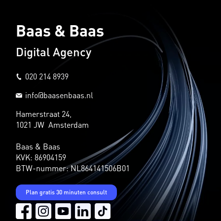
Baas & Baas
Digital Agency
020 214 8939
info@baasenbaas.nl
Hamerstraat 24,
1021 JW Amsterdam
Baas & Baas
KVK: 86904159
BTW-nummer: NL864141506B01
Plan gratis 30 minuten consult