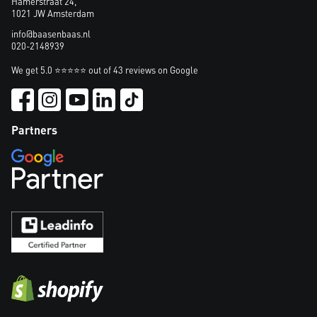
Hamerstraat 24,
1021 JW Amsterdam
info@baasenbaas.nl
020-2148939
We get 5.0 ⭐⭐⭐⭐⭐ out of 43 reviews on Google
Partners