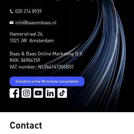
020 214 8939
info@baasenbaas.nl
Hamerstraat 24,
1021 JW Amsterdam
Baas & Baas Online Marketing B.V.
KVK: 86904159
VAT number: NL864141506B01
Schedule a free 30-minute consultation
Contact