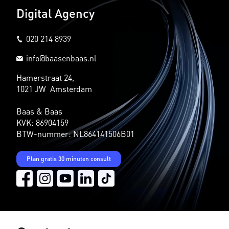
Digital Agency
020 214 8939
info@baasenbaas.nl
Hamerstraat 24,
1021 JW Amsterdam
Baas & Baas
KVK: 86904159
BTW-nummer: NL864141506B01
Plan gratis 30 minuten consult