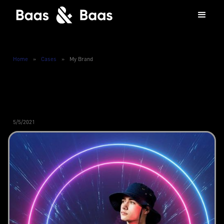
Home
»
Cases
»
My Brand
5/5/2021