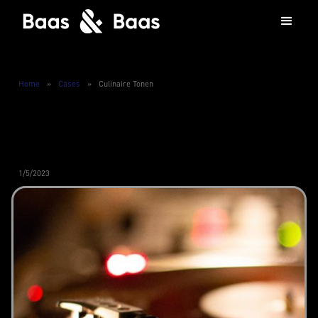
Home
»
Cases
»
Culinaire Tonen
1/5/2023