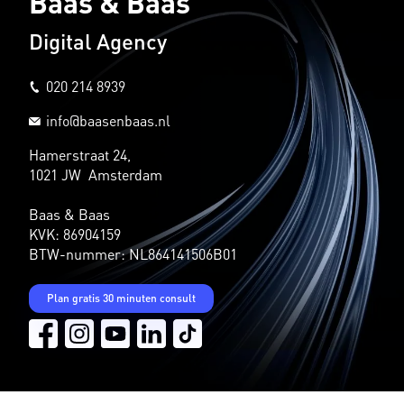
Baas & Baas
Digital Agency
020 214 8939
info@baasenbaas.nl
Hamerstraat 24,
1021 JW Amsterdam
Baas & Baas
KVK: 86904159
BTW-nummer: NL864141506B01
Plan gratis 30 minuten consult