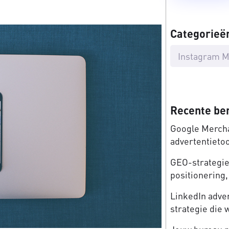
Categorieë
Instagram M
Recente be
Google Mercha
advertentieto
GEO-strategie:
positionering, 
LinkedIn adve
strategie die 