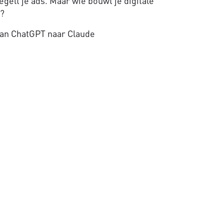
gelt je ads. Maar wie bouwt je digitale
e?
an ChatGPT naar Claude