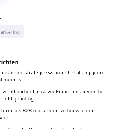
n
arketing
richten
nt Center strategie: waarom het allang geen
ol meer is
 zichtbaarheid in AI-zoekmachines begint bij
niet bij tooling
rteren als B2B marketeer: zo bouw je een
werkt