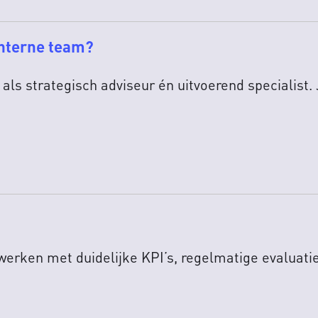
interne team?
ls strategisch adviseur én uitvoerend specialist. Jij
werken met duidelijke KPI’s, regelmatige evaluati