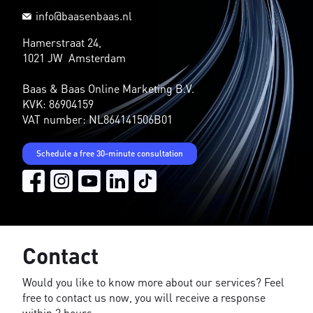
info@baasenbaas.nl
Hamerstraat 24,
1021 JW Amsterdam
Baas & Baas Online Marketing B.V.
KVK: 86904159
VAT number: NL864141506B01
Schedule a free 30-minute consultation
Contact
Would you like to know more about our services? Feel
free to contact us now, you will receive a response
within 2 hours.