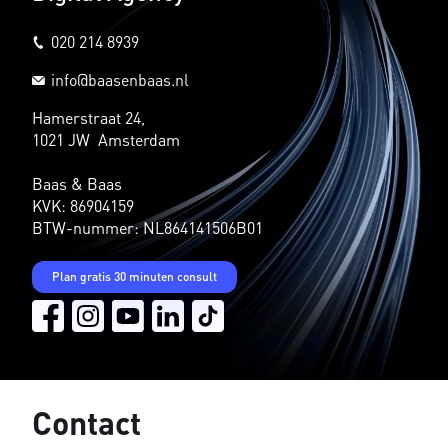
020 214 8939
info@baasenbaas.nl
Hamerstraat 24,
1021 JW Amsterdam
Baas & Baas
KVK: 86904159
BTW-nummer: NL864141506B01
Plan gratis 30 minuten consult
Contact