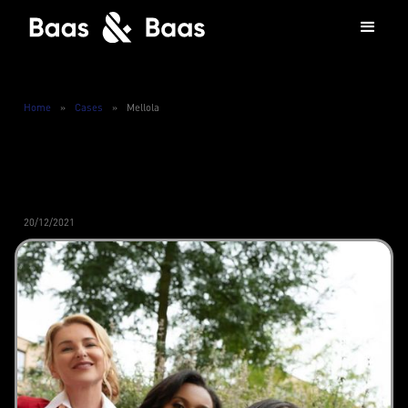
Home
»
Cases
»
Mellola
20/12/2021