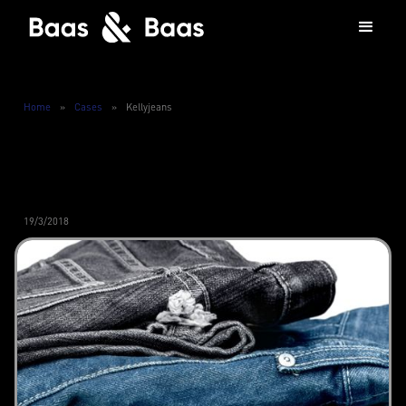
Home
»
Cases
»
Kellyjeans
19/3/2018