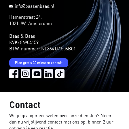
info@baasenbaas.nl
Hamerstraat 24,
1021 JW Amsterdam
Baas & Baas
KVK: 86904159
BTW-nummer: NL864141506B01
Plan gratis 30 minuten consult
Contact
Wil je graag meer weten over onze diensten? Neem
dan nu vrijblijvend contact met ons op, binnen 2 uur
ontvang je een reactie.