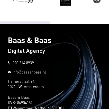
Baas & Baas
Digital Agency
020 214 8939
info@baasenbaas.nl
Hamerstraat 24,
1021 JW Amsterdam
Baas & Baas
KVK: 86904159
BTW-nummer: NL864141506B01