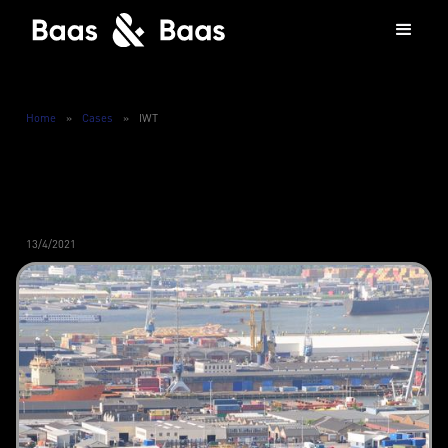
Home
»
Cases
»
IWT
13/4/2021