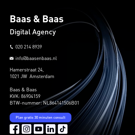
Baas & Baas
Digital Agency
020 214 8939
info@baasenbaas.nl
Hamerstraat 24,
1021 JW Amsterdam
Baas & Baas
KVK: 86904159
BTW-nummer: NL864141506B01
Plan gratis 30 minuten consult