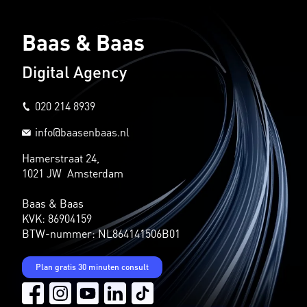
Baas & Baas
Digital Agency
020 214 8939
info@baasenbaas.nl
Hamerstraat 24,
1021 JW Amsterdam
Baas & Baas
KVK: 86904159
BTW-nummer: NL864141506B01
Plan gratis 30 minuten consult