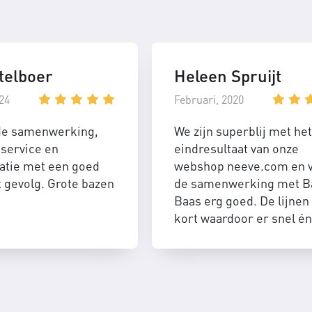
telboer
Heleen Spruijt
24
Februari, 2020
de samenwerking,
We zijn superblij met het
service en
eindresultaat van onze
tie met een goed
webshop neeve.com en 
t gevolg. Grote bazen
de samenwerking met B
Baas erg goed. De lijnen 
kort waardoor er snel én
efficient geschakeld kan
worden.