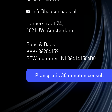
info@baasenbaas.nl
Hamerstraat 24,
1021 JW Amsterdam
Baas & Baas
KVK: 86904159
BTW-nummer: NL864141506B01
Plan gratis 30 minuten consult