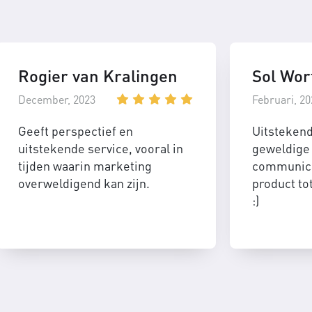
Rogier van Kralingen
Sol Wor
December, 2023
Februari, 20
Geeft perspectief en
Uitsteken
uitstekende service, vooral in
geweldige 
tijden waarin marketing
communica
overweldigend kan zijn.
product to
:)