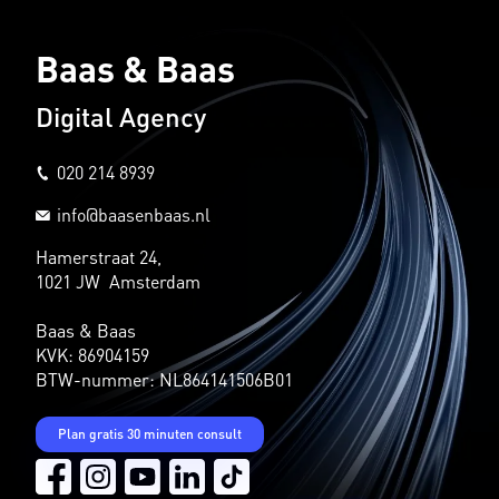
Baas & Baas
Digital Agency
020 214 8939
info@baasenbaas.nl
Hamerstraat 24,
1021 JW Amsterdam
Baas & Baas
KVK: 86904159
BTW-nummer: NL864141506B01
Plan gratis 30 minuten consult