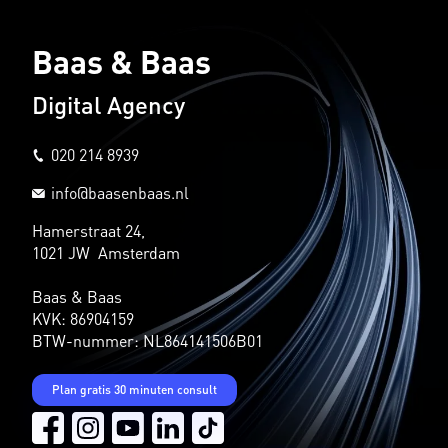
Baas & Baas
Digital Agency
020 214 8939
info@baasenbaas.nl
Hamerstraat 24,
1021 JW Amsterdam
Baas & Baas
KVK: 86904159
BTW-nummer: NL864141506B01
Plan gratis 30 minuten consult