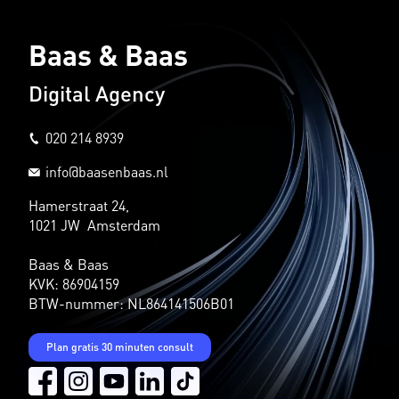
Baas & Baas
Digital Agency
020 214 8939
info@baasenbaas.nl
Hamerstraat 24,
1021 JW Amsterdam
Baas & Baas
KVK: 86904159
BTW-nummer: NL864141506B01
Plan gratis 30 minuten consult