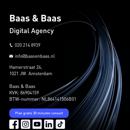
Baas & Baas
Digital Agency
020 214 8939
info@baasenbaas.nl
Hamerstraat 24,
1021 JW Amsterdam
Baas & Baas
KVK: 86904159
BTW-nummer: NL864141506B01
Plan gratis 30 minuten consult