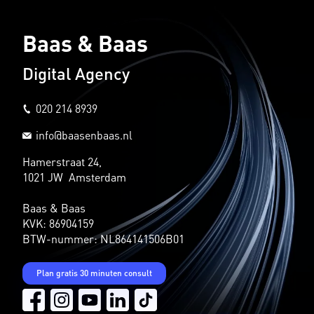
Baas & Baas
Digital Agency
020 214 8939
info@baasenbaas.nl
Hamerstraat 24,
1021 JW Amsterdam
Baas & Baas
KVK: 86904159
BTW-nummer: NL864141506B01
Plan gratis 30 minuten consult