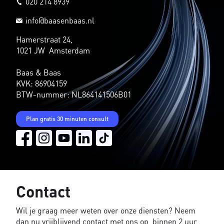
020 214 8939
info@baasenbaas.nl
Hamerstraat 24,
1021 JW Amsterdam
Baas & Baas
KVK: 86904159
BTW-nummer: NL864141506B01
Plan gratis 30 minuten consult
Contact
Wil je graag meer weten over onze diensten? Neem
dan nu vrijblijvend contact met ons op, binnen 2 uur