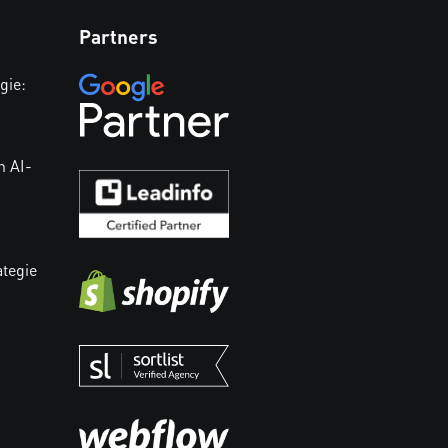
Partners
gie:
n AI-
ategie