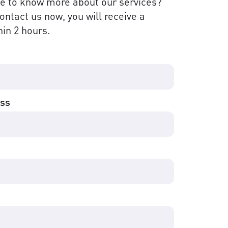
ke to know more about our services?
contact us now, you will receive a
in 2 hours.
ess