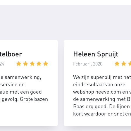
telboer
Heleen Spruijt
24
Februari, 2020
de samenwerking,
We zijn superblij met het
service en
eindresultaat van onze
tie met een goed
webshop neeve.com en 
t gevolg. Grote bazen
de samenwerking met B
Baas erg goed. De lijnen 
kort waardoor er snel én
efficient geschakeld kan
worden.