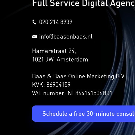
Full Service Digital Agen
020 214 8939
info@baasenbaas.nl
Hamerstraat 24,
1021 JW Amsterdam
Baas & Baas Online Marketing B.V.
KVK: 86904159
VAT number: NL864141506B01
Schedule a free 30-minute consul