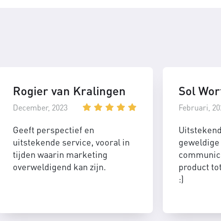
Rogier van Kralingen
Sol Wor
December, 2023
Februari, 20
Geeft perspectief en
Uitsteken
uitstekende service, vooral in
geweldige 
tijden waarin marketing
communica
overweldigend kan zijn.
product to
:)