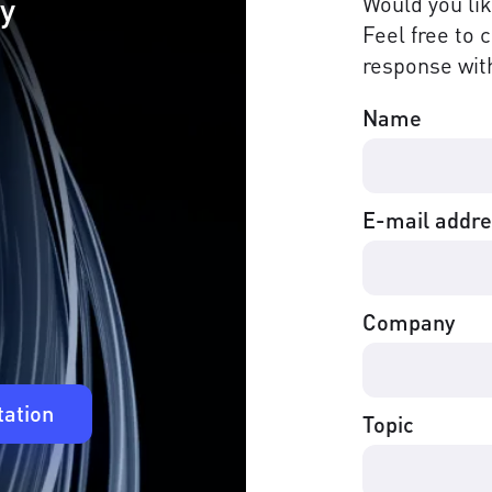
cy
Would you li
Feel free to 
response with
Name
E-mail addr
Company
tation
Topic