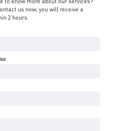
ke to know more about our services?
contact us now, you will receive a
in 2 hours.
ess