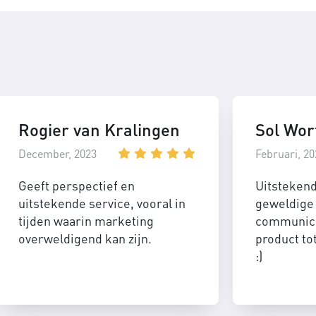
Rogier van Kralingen
Sol Wor
December, 2023
Februari, 20
Geeft perspectief en
Uitsteken
uitstekende service, vooral in
geweldige 
tijden waarin marketing
communica
overweldigend kan zijn.
product to
:)