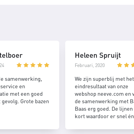
telboer
Heleen Spruijt
24
Februari, 2020
de samenwerking,
We zijn superblij met het
service en
eindresultaat van onze
tie met een goed
webshop neeve.com en 
t gevolg. Grote bazen
de samenwerking met B
Baas erg goed. De lijnen 
kort waardoor er snel én
efficient geschakeld kan
worden.