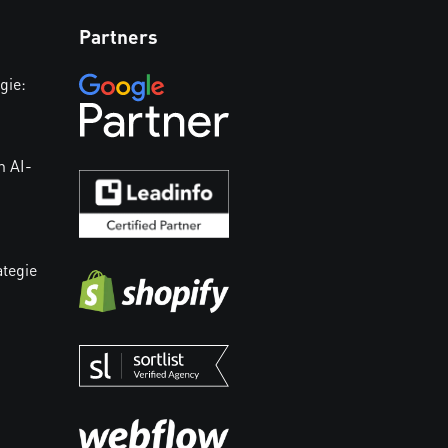
Partners
gie:
n AI-
ategie