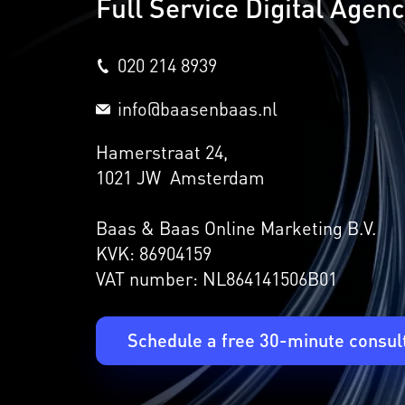
Full Service Digital Agen
020 214 8939
info@baasenbaas.nl
Hamerstraat 24,
1021 JW Amsterdam
Baas & Baas Online Marketing B.V.
KVK: 86904159
VAT number: NL864141506B01
Schedule a free 30-minute consul