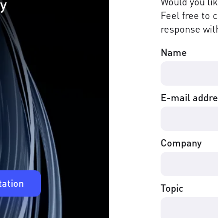
cy
Would you li
Feel free to 
response with
Name
E-mail addr
Company
tation
Topic