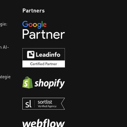
Partners
gie:
n AI-
ategie