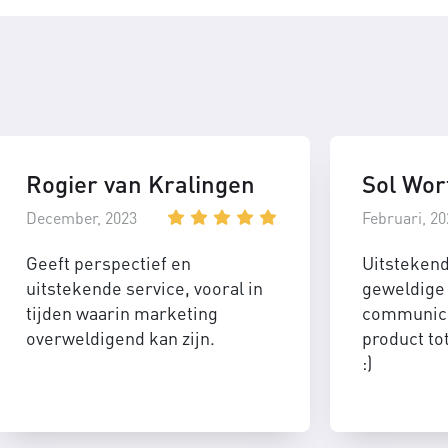
Rogier van Kralingen
Sol Wor
December, 2023
Februari, 20
Geeft perspectief en
Uitsteken
uitstekende service, vooral in
geweldige 
tijden waarin marketing
communica
overweldigend kan zijn.
product to
:)