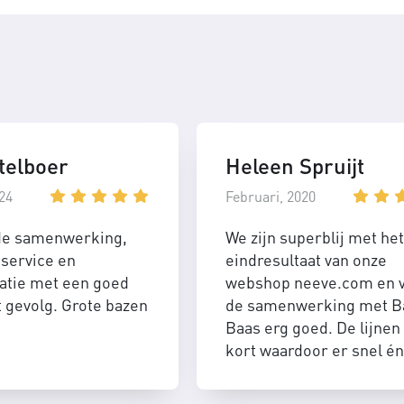
telboer
Heleen Spruijt
24
Februari, 2020
de samenwerking,
We zijn superblij met het
service en
eindresultaat van onze
tie met een goed
webshop neeve.com en 
t gevolg. Grote bazen
de samenwerking met B
Baas erg goed. De lijnen 
kort waardoor er snel én
efficient geschakeld kan
worden.