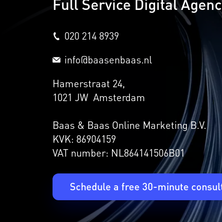
Full Service Digital Agen
020 214 8939
info@baasenbaas.nl
Hamerstraat 24,
1021 JW Amsterdam
Baas & Baas Online Marketing B.V.
KVK: 86904159
VAT number: NL864141506B01
Schedule a free 30-minute consul