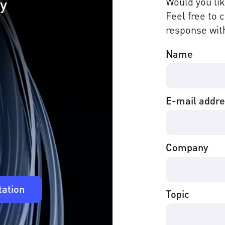
cy
Would you li
Feel free to 
response with
Name
E-mail addr
Company
tation
Topic