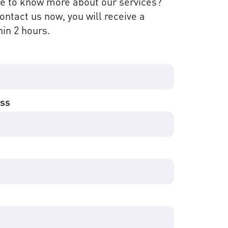
ke to know more about our services?
contact us now, you will receive a
in 2 hours.
ess