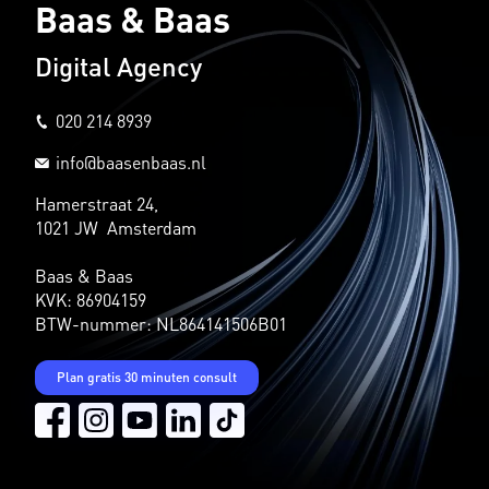
Baas & Baas
Digital Agency
020 214 8939
info@baasenbaas.nl
Hamerstraat 24,
1021 JW Amsterdam
Baas & Baas
KVK: 86904159
BTW-nummer: NL864141506B01
Plan gratis 30 minuten consult