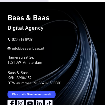
Baas & Baas
Digital Agency
020 214 8939
info@baasenbaas.nl
Hamerstraat 24,
1021 JW Amsterdam
Baas & Baas
KVK: 86904159
BTW-nummer: NL864141506B01
Plan gratis 30 minuten consult