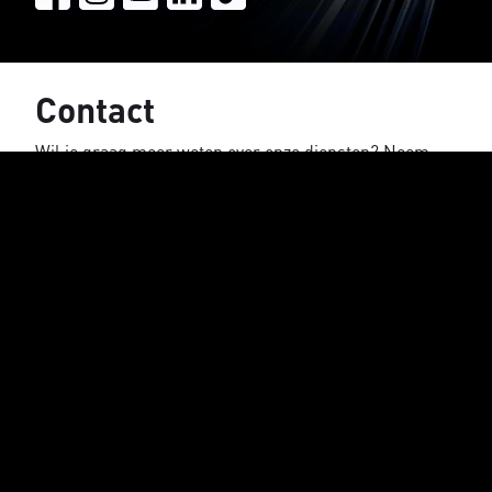
Contact
Wil je graag meer weten over onze diensten? Neem
dan nu vrijblijvend contact met ons op, binnen 2 uur
ontvang je een reactie.
Naam
E-mail adres
Bedrijfsnaam