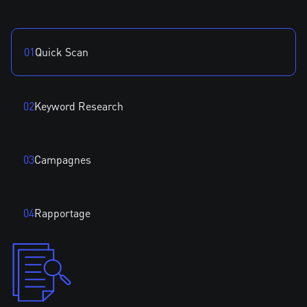
01
Quick Scan
02
Keyword Research
03
Campagnes
04
Rapportage