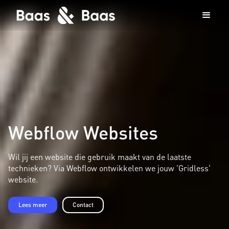
Webflow Websites
Wil jij een website die gebruik maakt van de laatste
technieken? Via Webflow ontwikkelen we jouw 'Gridless'
website.
Lees meer
Contact