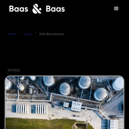
Home
”
Cases
”
EVA Recruitment
9/7/2023