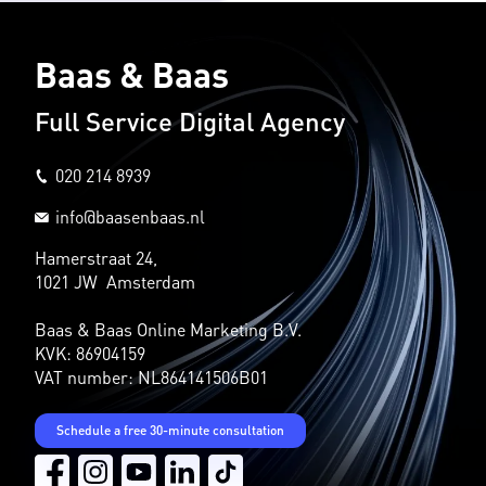
Baas & Baas
Full Service Digital Agency
020 214 8939
info@baasenbaas.nl
Hamerstraat 24,
1021 JW Amsterdam
Baas & Baas Online Marketing B.V.
KVK: 86904159
VAT number: NL864141506B01
Schedule a free 30-minute consultation