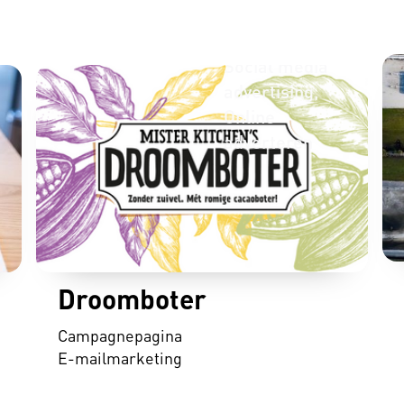
development
Strategie
Social media
advertising
Online
adverteren
Droomboter
Campagnepagina
E-mailmarketing