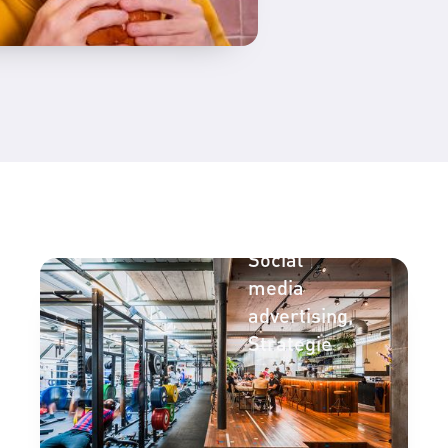
Online
adverteren
Social
media
advertising
Strategie