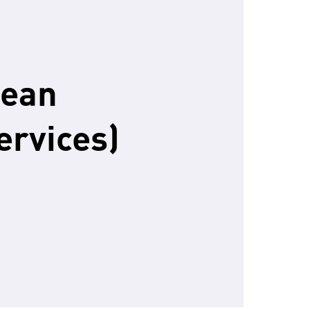
pean
ervices)