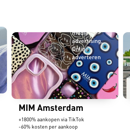
Social
media
advertising
Online
adverteren
MIM Amsterdam
Zoekmachine
optimalisatie
+1800% aankopen via TikTok
-60% kosten per aankoop
Web