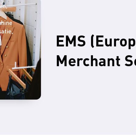
en
hine
satie
EMS (Euro
e
Merchant S