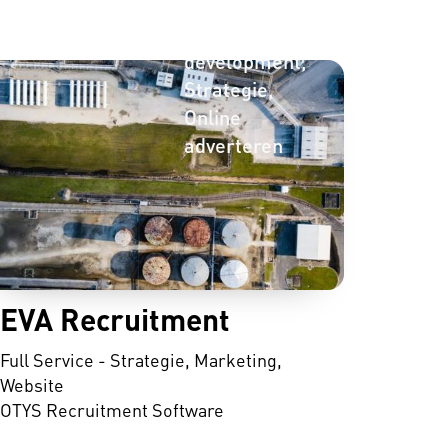
optimalisatie
Web
development
Strategie
Online
adverteren
EVA Recruitment
Full Service - Strategie, Marketing,
Website
OTYS Recruitment Software