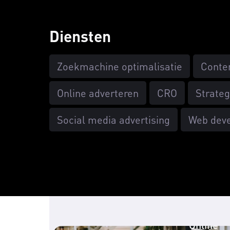
Diensten
Zoekmachine optimalisatie
Conte
Online adverteren
CRO
Strateg
Social media advertising
Web dev
Social m
advertis
Online