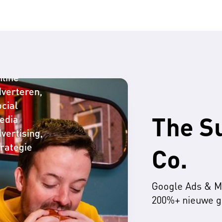
RO
nline
dverteren
cial
The S
edia
vertising
rategie
Co.
Google Ads & M
200%+ nieuwe g