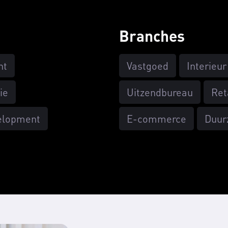
Branches
nt
Vastgoed
Interieur
ie
Uitzendbureau
Ret
elopment
E-commerce
Duur
edia
ing