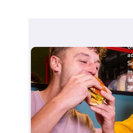
C
O
a
So
m
ad
St