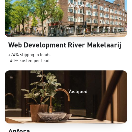
Vastgoed
Web Development River Makelaarij
+74% stijging in leads
-40% kosten per lead
Vastgoed
Anfora