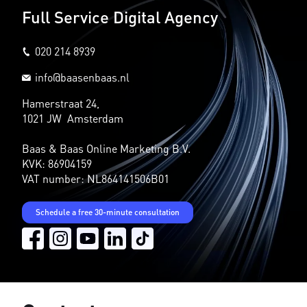
Full Service Digital Agency
020 214 8939
info@baasenbaas.nl
Hamerstraat 24,
1021 JW Amsterdam
Baas & Baas Online Marketing B.V.
KVK: 86904159
VAT number: NL864141506B01
Schedule a free 30-minute consultation