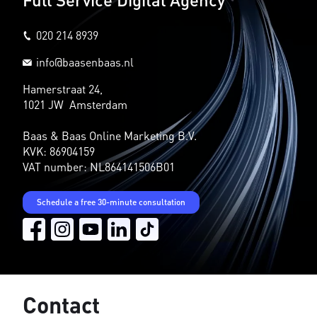
020 214 8939
info@baasenbaas.nl
Hamerstraat 24,
1021 JW Amsterdam
Baas & Baas Online Marketing B.V.
KVK: 86904159
VAT number: NL864141506B01
Schedule a free 30-minute consultation
Contact