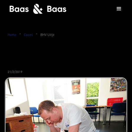
Home
”
Cases
”
BHV Uitje
21/2/2019