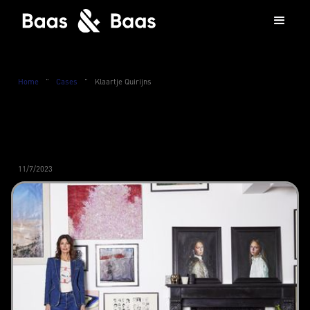
Home
”
Cases
”
Klaartje Quirijns
11/7/2023