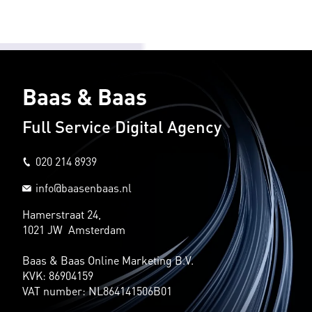
Baas & Baas
Full Service Digital Agency
020 214 8939
info@baasenbaas.nl
Hamerstraat 24,
1021 JW Amsterdam
Baas & Baas Online Marketing B.V.
KVK: 86904159
VAT number: NL864141506B01