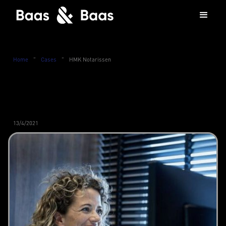
Home
”
Cases
”
HMK Notarissen
13/4/2021