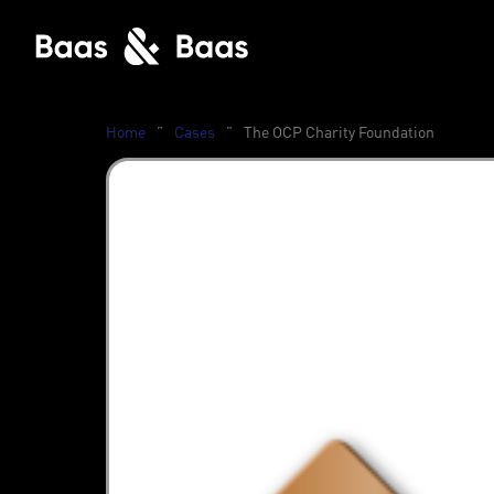
Home
”
Cases
”
The OCP Charity Foundation