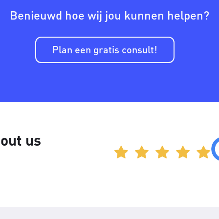
Benieuwd hoe wij jou kunnen helpen?
Plan een gratis consult!
out us