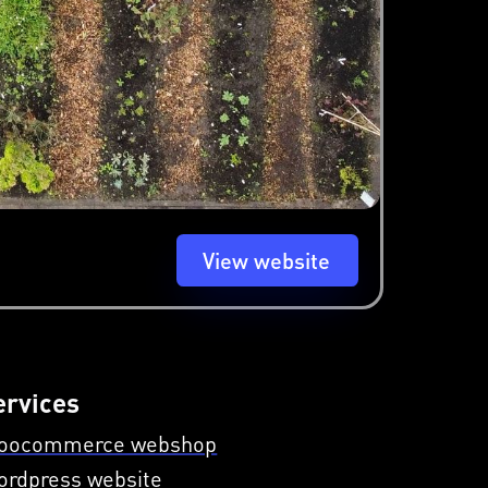
View website
ervices
oocommerce webshop
ordpress website