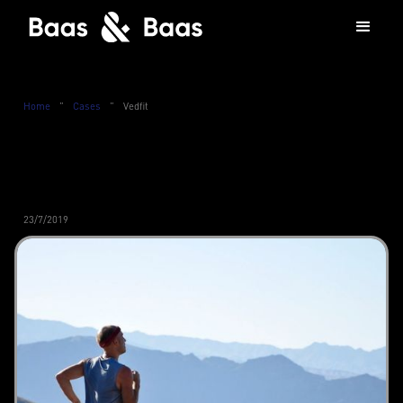
Home
”
Cases
”
Vedfit
23/7/2019