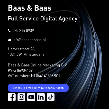
Baas & Baas
Full Service Digital Agency
020 214 8939
info@baasenbaas.nl
Hamerstraat 24,
1021 JW Amsterdam
Baas & Baas Online Marketing B.V.
KVK: 86904159
VAT number: NL864141506B01
Schedule a free 30-minute consultation