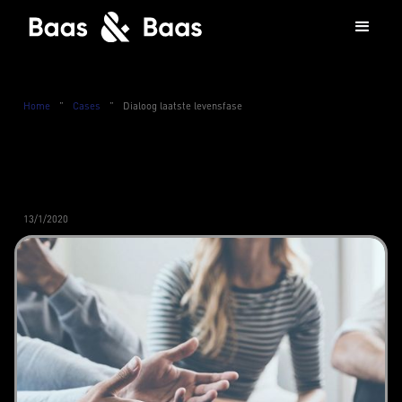
Home
”
Cases
”
Dialoog laatste levensfase
13/1/2020