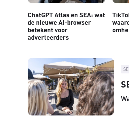
ChatGPT Atlas en SEA: wat
TikTo
de nieuwe AI-browser
waaro
betekent voor
omhe
adverteerders
SE
SE
Wa