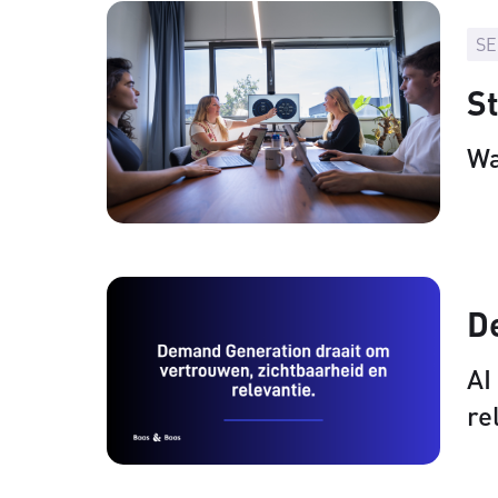
SE
St
Wa
D
AI
re