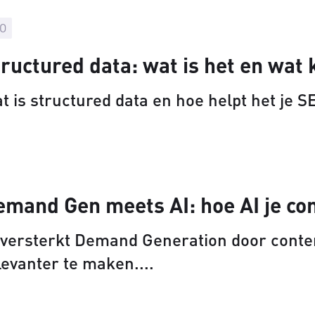
O
ructured data: wat is het en wat
t is structured data en hoe helpt het je S
emand Gen meets AI: hoe AI je co
 versterkt Demand Generation door conten
levanter te maken.