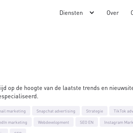
Diensten
Over
 altijd op de hoogte van de laatste trends en nieuws
especialiseerd.
ail marketing
Snapchat advertising
Strategie
TikTok adv
edIn marketing
Webdevelopment
SEO EN
Instagram Mark