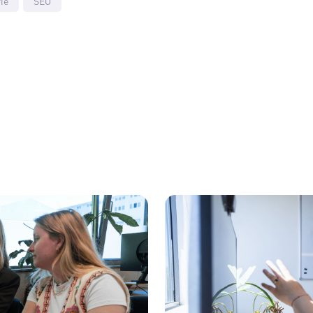
ie
SEO