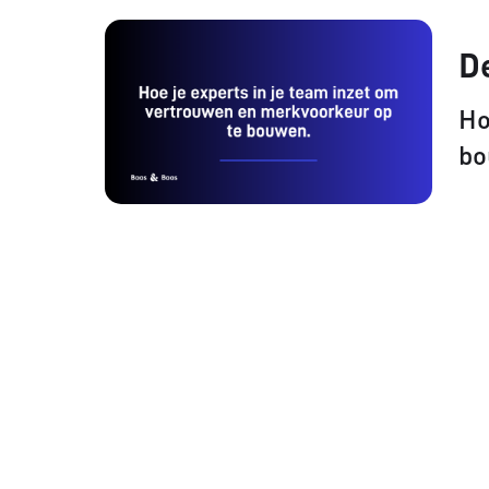
D
Ho
bo