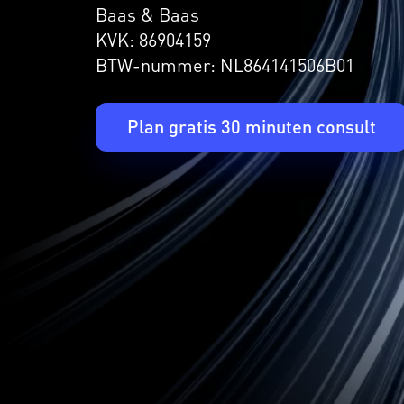
Baas & Baas
KVK: 86904159
BTW-nummer: NL864141506B01
Plan gratis 30 minuten consult