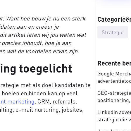
ent. Want hoe bouw je nu een sterk
Categorieë
daten aan en creëer je
Strategie
it artikel laten wij jou weten wat
precies inhoudt, hoe je aan
n wat de voordelen ervan zijn.
Recente be
ng toegelicht
Google Mercha
advertentieto
rategie met als doel kandidaten te
n, boeien en binden kan op veel
GEO-strategie:
positionering, 
ent marketing
, CRM, referrals,
ting, e-mail nurturing, jobsites,
LinkedIn adve
strategie die 