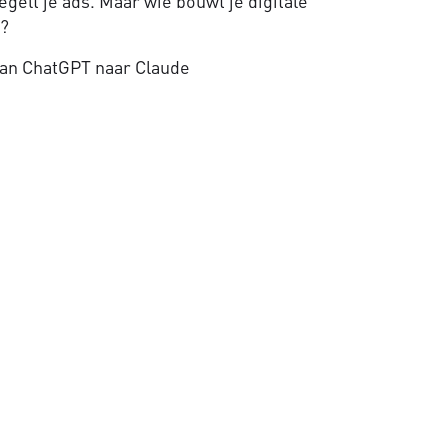
gelt je ads. Maar wie bouwt je digitale
e?
an ChatGPT naar Claude