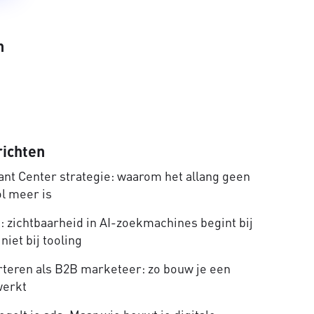
n
richten
nt Center strategie: waarom het allang geen
ol meer is
 zichtbaarheid in AI-zoekmachines begint bij
niet bij tooling
rteren als B2B marketeer: zo bouw je een
werkt