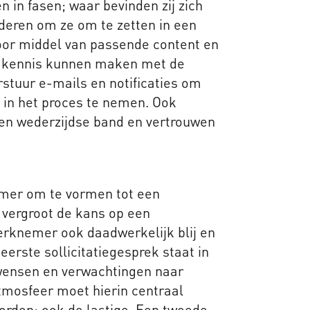
n in fasen; waar bevinden zij zich
deren om ze om te zetten in een
door middel van passende content en
r kennis kunnen maken met de
rstuur e-mails en notificaties om
 in het proces te nemen. Ook
een wederzijdse band en vertrouwen
emer om te vormen tot een
 vergroot de kans op een
werknemer ook daadwerkelijk blij en
eerste sollicitatiegesprek staat in
wensen en verwachtingen naar
atmosfeer moet hierin centraal
orden; ook de lastige. Een tweede