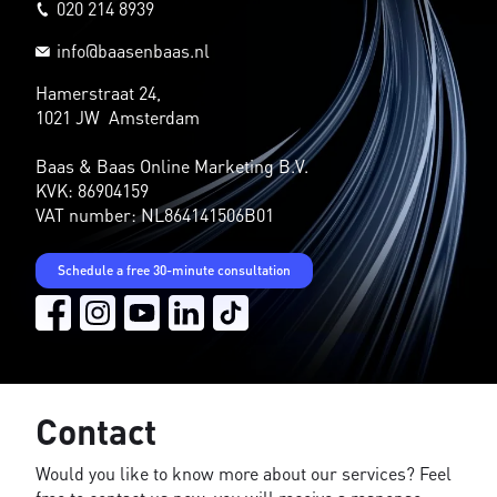
020 214 8939
info@baasenbaas.nl
Hamerstraat 24,
1021 JW Amsterdam
Baas & Baas Online Marketing B.V.
KVK: 86904159
VAT number: NL864141506B01
Schedule a free 30-minute consultation
Contact
Would you like to know more about our services? Feel