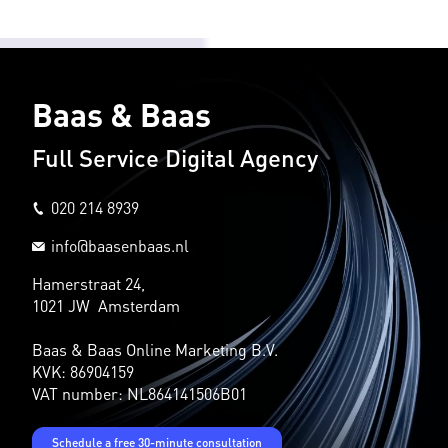
Baas & Baas
Full Service Digital Agency
020 214 8939
info@baasenbaas.nl
Hamerstraat 24,
1021 JW Amsterdam
Baas & Baas Online Marketing B.V.
KVK: 86904159
VAT number: NL864141506B01
Schedule a free 30-minute consultation