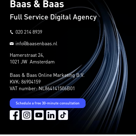
Baas & Baas
Full Service Digital Agency
020 214 8939
info@baasenbaas.nl
Hamerstraat 24,
1021 JW Amsterdam
Baas & Baas Online Marketing B.V.
KVK: 86904159
VAT number: NL864141506B01
Schedule a free 30-minute consultation